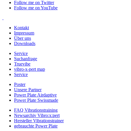
Follow me on Twitter
Follow me on YouTube
Kontakt
Impressum
Über uns
Downloads
Service
Suchanfrage
Truevibe
vibro-x-pert map
Service
Poster
Unsere Partner
Power Plate Airdaptive
Power Plate Swissmade
FAQ Vibrationstraining
Newsarchiv Vibro:x:pert
Hersteller Vibrationstrainer
gebrauchte Power Plate