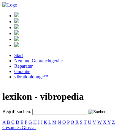
Start
Neu und Gebrauchtgeräte
Reparatur
Garantie
vibrationlounge™
lexikon - vibropedia
Begriff suchen:
A
B
C
D
E
F
G
H
I
J
K
L
M
N
O
P
Q
R
S
T
U
V
W
X
Y
Z
Gesamtes Glossar